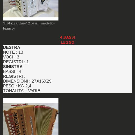
"Il Mazzantino" 2 bassi (modello-
bianco)
4 BASSI
LEGNO
DESTRA
NOTE : 13
VOCI : 3
REGISTRI : 1
SINISTRA
BASSI : 4
REGISTRI :
DIMENSIONI : 27X16X29
PESO : KG 2,4
TONALITA' : VARIE