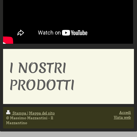
I NOSTRI
PRODOTTI
Accedi
Stampa
|
Mappa del sito
Vista web
© Massimo Mazzantini - Il
Mazzantino