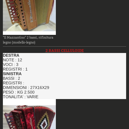
"Il Mazzantino" 2 bassi, rifinitura
legno (modello-legno)
2 BASSI CELLULOIDE
DESTRA
NOTE : 12
VOCI : 3
REGISTRI : 1
SINISTRA
BASSI : 2
REGISTRI :
DIMENSIONI : 27X16X29
PESO : KG 2.500
TONALITA' : VARIE