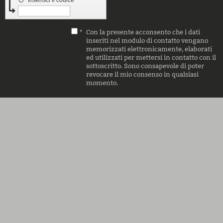
↺
Inserisci il codice
*
Con la presente acconsento che i dati
inseriti nel modulo di contatto vengano
memorizzati elettronicamente, elaborati
ed utilizzati per mettersi in contatto con il
sottoscritto. Sono consapevole di poter
revocare il mio consenso in qualsiasi
momento.
Nota
*
: i campi contrassegnati con
sono obbligatori.
I NOSTRI
PRODOTTI